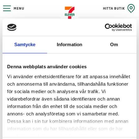
MENU
HITTA BUTIK
REITAN CONVENIENCE SWEDEN
AB:S DATASKYDDSPOLICY
Samtycke
Information
Om
På REITAN värnar vi om din personliga integritet, vilket
innebär att vi alltid eftersträvar en hög nivå av dataskydd
och ser till att samla in personlig information ansvarsfullt
med hänsyn till din integritet.
Denna webbplats använder cookies
Vår dataskyddspolicy förklarar hur REITAN samlar in och
Vi använder enhetsidentifierare för att anpassa innehållet
använder dina personuppgifter. Den beskriver även dina
och annonserna till användarna, tillhandahålla funktioner
rättigheter gentemot oss och hur du kan göra dem
för sociala medier och analysera vår trafik. Vi
gällande.
vidarebefordrar även sådana identifierare och annan
Det är viktigt att du tar del av dataskyddspolicyn och
information från din enhet till de sociala medier och
känner dig trygg i vår behandling av dina
annons- och analysföretag som vi samarbetar med.
personuppgifter. REITAN är personuppgiftsansvarig för
Dessa kan i sin tur kombinera informationen med annan
behandlingen av dina personuppgifter och ansvarar för
information som du har tillhandahållit eller som de har
att tillämplig dataskyddslagstiftning och de regler som
samlat in när du har använt deras tjänster.