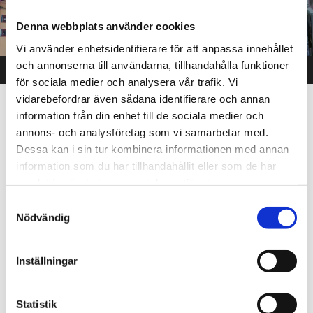
Denna webbplats använder cookies
Vi använder enhetsidentifierare för att anpassa innehållet
och annonserna till användarna, tillhandahålla funktioner
00:00
02:09
för sociala medier och analysera vår trafik. Vi
vidarebefordrar även sådana identifierare och annan
information från din enhet till de sociala medier och
Vi kan erbjuda dig som hyresvärd en professionell och
annons- och analysföretag som vi samarbetar med.
långsiktig samarbetspartner med hög omsättning och
Dessa kan i sin tur kombinera informationen med annan
marknadsmässig hyra. Du får ett välkänt och uppskattat
information som du har tillhandahållit eller som de har
varumärke som är under ständig utveckling. Med vår egen
samlat in när du har använt deras tjänster.
byggavdelning säkerställer vi de olika projekten från idé
till nyckelfärdig butik.
Samtyckesval
Nödvändig
Har du en lokal som du tror kan vara av intresse för oss
att hyra eller som du vill överlåta? Ta kontakt med våra
etablerare.
Inställningar
Etablerare Region Norr
Patrik Kimling
Statistik