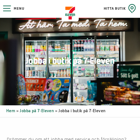
MENU
HITTA BUTIK
Jobba i butik på 7-Eleven
Hem
»
Jobba på 7-Eleven
»
Jobba i butik på 7-Eleven
Drömmer du om att jobba med service och försäljning?