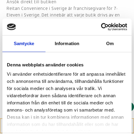
Ansök direkt till butiken
Reitan Convenience i Sverige är franchisegivare för 7-
Eleven i Sverige. Det innebär att varje butik drivs av en
egenföretagare, en så kallade franchisetagare, som själv
ansvarar för att rekrytera medarbetare till sin butik. Det
är franchisetagarens aktiebolag som blir din arbetsgivare
vid en anställning.
Samtycke
Information
Om
Här kan du se vilka tjänster som är aktuella just nu.
Observera att du skickar din ansökan direkt till den butik
Denna webbplats använder cookies
som annonsen gäller. Reitan Convenience i Sveriges
Vi använder enhetsidentifierare för att anpassa innehållet
servicekontor kan inte på svara på frågor som gäller
butikstjänsterna.
och annonserna till användarna, tillhandahålla funktioner
för sociala medier och analysera vår trafik. Vi
vidarebefordrar även sådana identifierare och annan
information från din enhet till de sociala medier och
annons- och analysföretag som vi samarbetar med.
Dessa kan i sin tur kombinera informationen med annan
information som du har tillhandahållit eller som de har
samlat in när du har använt deras tjänster.