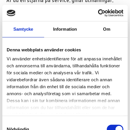
Är du en stjärna på service, gillar utmaningar,
högt tempo och att träffa nya människor varje
dag? Hos oss kan du driva en egen 7-Eleven,
jobba i butik eller på vårt servicekontor. Vi letar
Samtycke
Information
Om
alltid efter modiga och schysta medarbetare! Vi
hjälps åt att nå framgångar och uppnå våra
drömmar – tillsammans.
Denna webbplats använder cookies
Vi använder enhetsidentifierare för att anpassa innehållet
Kolla här nedanför för att läsa mer om hur det är att
och annonserna till användarna, tillhandahålla funktioner
jobba hos oss se var det finns lediga jobb just nu!
för sociala medier och analysera vår trafik. Vi
vidarebefordrar även sådana identifierare och annan
information från din enhet till de sociala medier och
annons- och analysföretag som vi samarbetar med.
Dessa kan i sin tur kombinera informationen med annan
information som du har tillhandahållit eller som de har
samlat in när du har använt deras tjänster.
Samtyckesval
Nödvändig