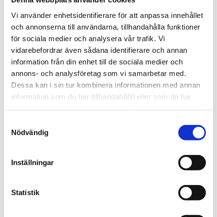
Vi använder enhetsidentifierare för att anpassa innehållet
och annonserna till användarna, tillhandahålla funktioner
för sociala medier och analysera vår trafik. Vi
Källa:
Tack till våra vänner på RFSL som har bistått med
förklaringar till dessa begrepp! För en mer omfattande
vidarebefordrar även sådana identifierare och annan
lista, spana in
RFSLs begreppsordlista
information från din enhet till de sociala medier och
annons- och analysföretag som vi samarbetar med.
Dessa kan i sin tur kombinera informationen med annan
information som du har tillhandahållit eller som de har
samlat in när du har använt deras tjänster.
Samtyckesval
Nödvändig
Svenskarna om HBTQI-begrepp –
vad är okej?
Inställningar
Enligt
förra årets rapport
ansåg majoriteten att ord som
homosexuell, lesbisk
och
gay
är accepterade att använda.
Statistik
Däremot var det betydligt färre som tyckte att uttryck
som
fikus, fjolla
eller
fag
är okej.