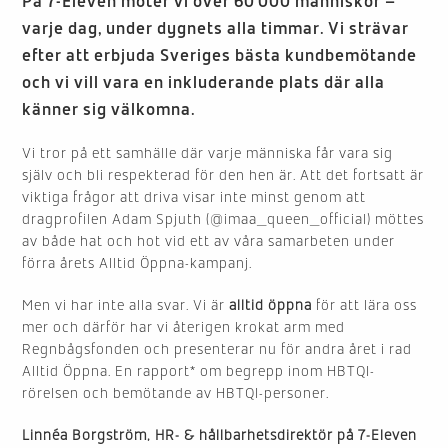
På 7-Eleven möter vi över 60 000 människor –
varje dag, under dygnets alla timmar. Vi strävar
efter att erbjuda Sveriges bästa kundbemötande
och vi vill vara en inkluderande plats där alla
känner sig välkomna.
Vi tror på ett samhälle där varje människa får vara sig
själv och bli respekterad för den hen är. Att det fortsatt är
viktiga frågor att driva visar inte minst genom att
dragprofilen Adam Spjuth
(@imaa_queen_official) möttes
av både hat och hot vid ett av våra samarbeten under
förra årets Alltid Öppna-kampanj.
Men vi har inte alla svar. Vi är
alltid öppna
för att lära oss
mer och därför har vi återigen krokat arm med
Regnbågsfonden och presenterar nu för andra året i rad
Alltid Öppna. En rapport* om begrepp inom HBTQI-
rörelsen och bemötande av HBTQI-personer.
Linnéa Borgström, HR- & hållbarhetsdirektör på 7-Eleven