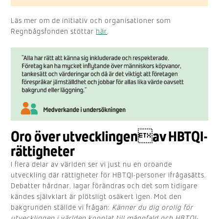
Läs mer om de initiativ och organisationer som
Regnbågsfonden stöttar
här
.
Oro över utvecklingenav HBTQI-
rättigheter
I flera delar av världen ser vi just nu en oroande
utveckling där rättigheter för HBTQI-personer ifrågasätts.
Debatter hårdnar, lagar förändras och det som tidigare
kändes självklart är plötsligt osäkert igen. Mot den
bakgrunden ställde vi frågan:
Känner du dig orolig för
utvecklingen i världen kopplat till mångfald och HBTQI-